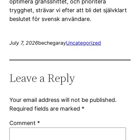
optimera gränssnittet, och prioritera
trygghet, strävar vi efter att bli det självklart
beslutet för svensk användare.
July 7, 2026
bechegaray
Uncategorized
Leave a Reply
Your email address will not be published.
Required fields are marked
*
Comment
*