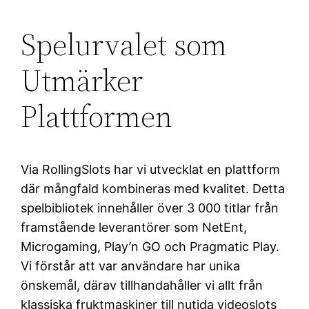
Spelurvalet som
Utmärker
Plattformen
Via RollingSlots har vi utvecklat en plattform
där mångfald kombineras med kvalitet. Detta
spelbibliotek innehåller över 3 000 titlar från
framstående leverantörer som NetEnt,
Microgaming, Play’n GO och Pragmatic Play.
Vi förstår att var användare har unika
önskemål, därav tillhandahåller vi allt från
klassiska fruktmaskiner till nutida videoslots