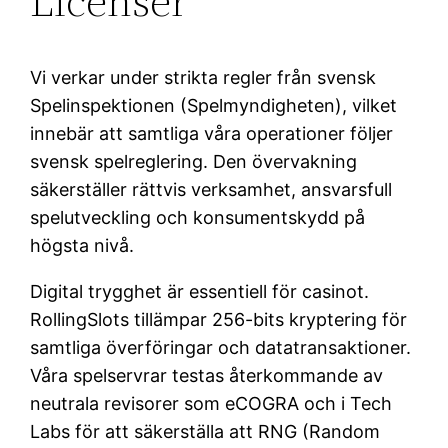
Licenser
Vi verkar under strikta regler från svensk
Spelinspektionen (Spelmyndigheten), vilket
innebär att samtliga våra operationer följer
svensk spelreglering. Den övervakning
säkerställer rättvis verksamhet, ansvarsfull
spelutveckling och konsumentskydd på
högsta nivå.
Digital trygghet är essentiell för casinot.
RollingSlots tillämpar 256-bits kryptering för
samtliga överföringar och datatransaktioner.
Våra spelservrar testas återkommande av
neutrala revisorer som eCOGRA och i Tech
Labs för att säkerställa att RNG (Random