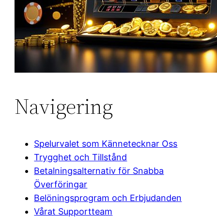
Navigering
Spelurvalet som Kännetecknar Oss
Trygghet och Tillstånd
Betalningsalternativ för Snabba
Överföringar
Belöningsprogram och Erbjudanden
Vårat Supportteam