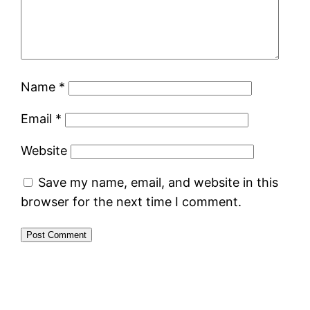
Name
*
Email
*
Website
Save my name, email, and website in this
browser for the next time I comment.