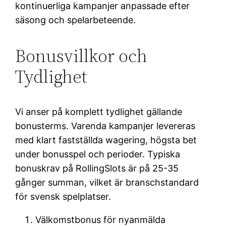
kontinuerliga kampanjer anpassade efter
säsong och spelarbeteende.
Bonusvillkor och
Tydlighet
Vi anser på komplett tydlighet gällande
bonusterms. Varenda kampanjer levereras
med klart fastställda wagering, högsta bet
under bonusspel och perioder. Typiska
bonuskrav på RollingSlots är på 25-35
gånger summan, vilket är branschstandard
för svensk spelplatser.
Välkomstbonus för nyanmälda