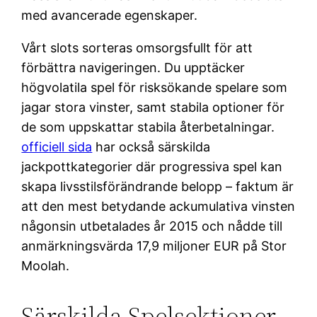
med avancerade egenskaper.
Vårt slots sorteras omsorgsfullt för att
förbättra navigeringen. Du upptäcker
högvolatila spel för risksökande spelare som
jagar stora vinster, samt stabila optioner för
de som uppskattar stabila återbetalningar.
officiell sida
har också särskilda
jackpottkategorier där progressiva spel kan
skapa livsstilsförändrande belopp – faktum är
att den mest betydande ackumulativa vinsten
någonsin utbetalades år 2015 och nådde till
anmärkningsvärda 17,9 miljoner EUR på Stor
Moolah.
Särskilda Spelsektioner