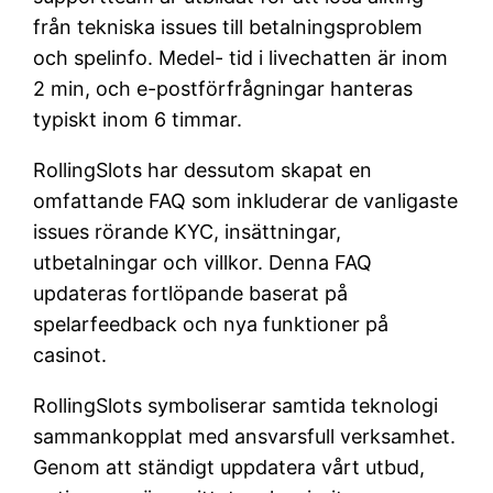
från tekniska issues till betalningsproblem
och spelinfo. Medel- tid i livechatten är inom
2 min, och e-postförfrågningar hanteras
typiskt inom 6 timmar.
RollingSlots har dessutom skapat en
omfattande FAQ som inkluderar de vanligaste
issues rörande KYC, insättningar,
utbetalningar och villkor. Denna FAQ
updateras fortlöpande baserat på
spelarfeedback och nya funktioner på
casinot.
RollingSlots symboliserar samtida teknologi
sammankopplat med ansvarsfull verksamhet.
Genom att ständigt uppdatera vårt utbud,