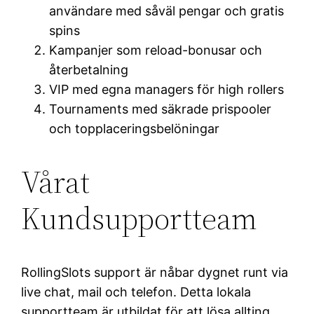
användare med såväl pengar och gratis
spins
Kampanjer som reload-bonusar och
återbetalning
VIP med egna managers för high rollers
Tournaments med säkrade prispooler
och topplaceringsbelöningar
Vårat
Kundsupportteam
RollingSlots support är nåbar dygnet runt via
live chat, mail och telefon. Detta lokala
supportteam är utbildat för att lösa allting