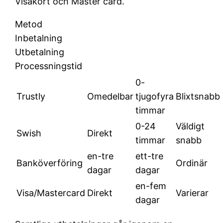
Visakort och Master card.
Metod
Inbetalning
Utbetalning
Processningstid
0-
Trustly
Omedelbar
tjugofyra
Blixtsnabb
timmar
0-24
Väldigt
Swish
Direkt
timmar
snabb
en-tre
ett-tre
Banköverföring
Ordinär
dagar
dagar
en-fem
Visa/Mastercard
Direkt
Varierar
dagar