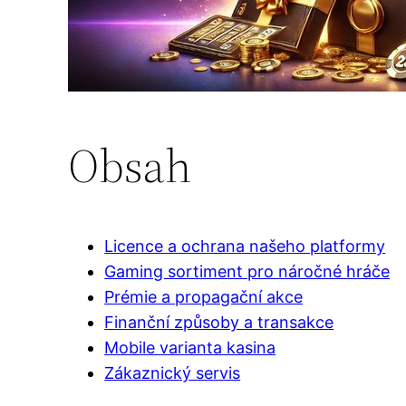
Obsah
Licence a ochrana našeho platformy
Gaming sortiment pro náročné hráče
Prémie a propagační akce
Finanční způsoby a transakce
Mobile varianta kasina
Zákaznický servis