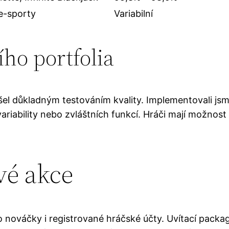
 e-sporty
Variabilní
ho portfolia
šel důkladným testováním kvality. Implementovali jsme
variability nebo zvláštních funkcí. Hráči mají možnos
vé akce
o nováčky i registrované hráčské účty. Uvítací packa