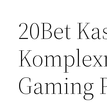
20Bet Ka
Komplex
Gaming P