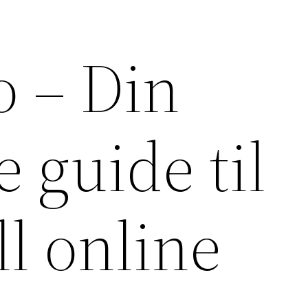
o – Din
 guide til
ll online