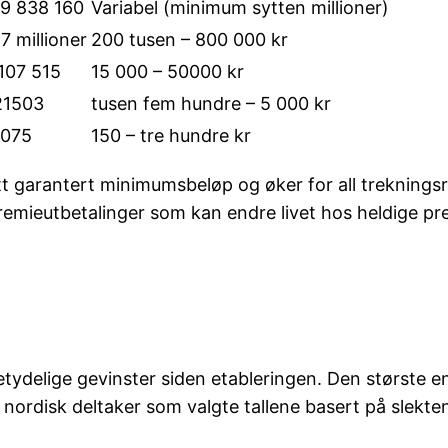
39 838 160
Variabel (minimum sytten millioner)
l 7 millioner
200 tusen – 800 000 kr
 107 515
15 000 – 50000 kr
21503
tusen fem hundre – 5 000 kr
1075
150 – tre hundre kr
 ett garantert minimumsbeløp og øker for all treknin
remieutbetalinger som kan endre livet hos heldige pr
etydelige gevinster siden etableringen. Den største e
 nordisk deltaker som valgte tallene basert på slekten