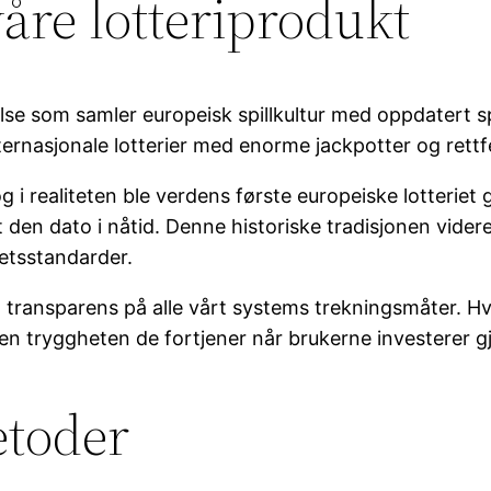
våre lotteriprodukt
velse som samler europeisk spillkultur med oppdatert spi
il internasjonale lotterier med enorme jackpotter og ret
, og i realiteten ble verdens første europeiske lotteriet
rift den dato i nåtid. Denne historiske tradisjonen vid
hetsstandarder.
ndig transparens på alle vårt systems trekningsmåter. H
e den tryggheten de fortjener når brukerne investerer
etoder