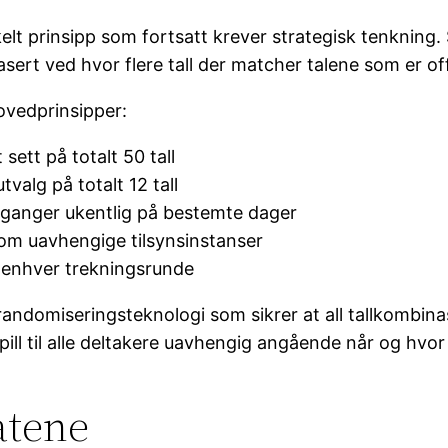
t prinsipp som fortsatt krever strategisk tenkning. Sp
sert ved hvor flere tall der matcher talene som er offi
vedprinsipper:
sett på totalt 50 tall
tvalg på totalt 12 tall
 ganger ukentlig på bestemte dager
nom uavhengige tilsynsinstanser
r enhver trekningsrunde
randomiseringsteknologi som sikrer at all tallkombin
lt spill til alle deltakere uavhengig angående når og hvo
atene