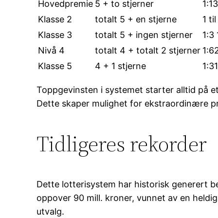
Hovedpremie
5 + to stjerner
1:1
Klasse 2
totalt 5 + en stjerne
1 ti
Klasse 3
totalt 5 + ingen stjerner
1:3
Nivå 4
totalt 4 + totalt 2 stjerner
1:6
Klasse 5
4 + 1 stjerne
1:3
Toppgevinsten i systemet starter alltid på
Dette skaper mulighet for ekstraordinære p
Tidligeres rekorder
Dette lotterisystem har historisk generert b
oppover 90 mill. kroner, vunnet av en heldig
utvalg.