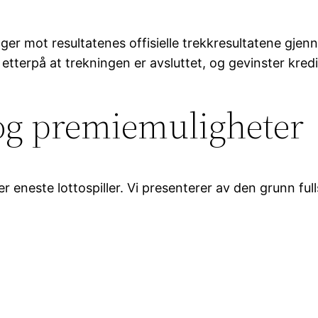
ponger mot resultatenes offisielle trekkresultatene gj
g etterpå at trekningen er avsluttet, og gevinster kre
og premiemuligheter
r eneste lottospiller. Vi presenterer av den grunn f