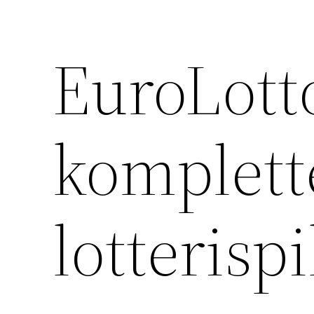
EuroLott
komplette
lotterispi