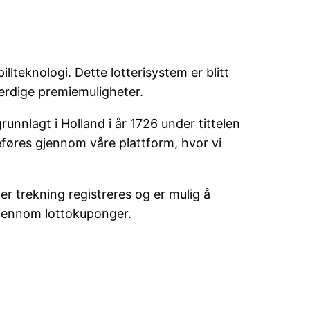
llteknologi. Dette lotterisystem er blitt
tferdige premiemuligheter.
 grunnlagt i Holland i år 1726 under tittelen
ereføres gjennom våre plattform, hvor vi
ver trekning registreres og er mulig å
 gjennom lottokuponger.