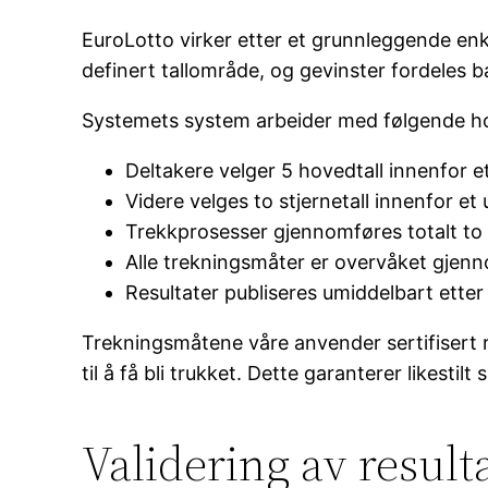
EuroLotto virker etter et grunnleggende enkel
definert tallområde, og gevinster fordeles ba
Systemets system arbeider med følgende ho
Deltakere velger 5 hovedtall innenfor et 
Videre velges to stjernetall innenfor et u
Trekkprosesser gjennomføres totalt to
Alle trekningsmåter er overvåket gjen
Resultater publiseres umiddelbart ette
Trekningsmåtene våre anvender sertifisert 
til å få bli trukket. Dette garanterer likesti
Validering av result