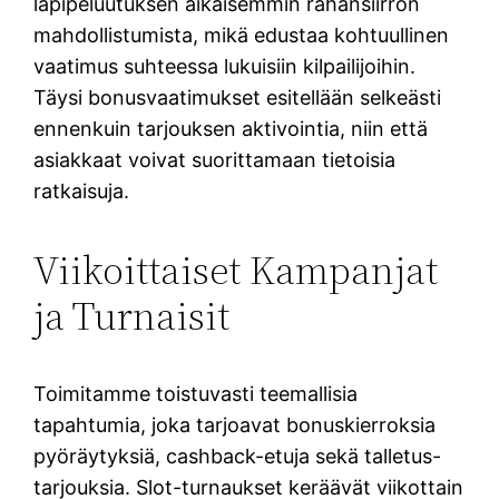
läpipeluutuksen aikaisemmin rahansiirron
mahdollistumista, mikä edustaa kohtuullinen
vaatimus suhteessa lukuisiin kilpailijoihin.
Täysi bonusvaatimukset esitellään selkeästi
ennenkuin tarjouksen aktivointia, niin että
asiakkaat voivat suorittamaan tietoisia
ratkaisuja.
Viikoittaiset Kampanjat
ja Turnaisit
Toimitamme toistuvasti teemallisia
tapahtumia, joka tarjoavat bonuskierroksia
pyöräytyksiä, cashback-etuja sekä talletus-
tarjouksia. Slot-turnaukset keräävät viikottain