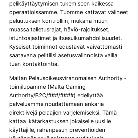
pelikäyttäytymisen tukemiseen kaikessa
operaatioissamme. Tuomme kattavat välineet
peluutuksen kontrolliin, mukana muun
muassa talletusrajat, häviö-rajoitukset,
istuntoajastimet ja itsesulkumahdollisuudet.
Kyseiset toiminnot edustavat vaivattomasti
saatavana pelitilisi asetusvalinnoista vailla
tuen kontaktointia.
Maltan Pelausoikeusviranomaisen Authority -
toimilupamme (Malta Gaming
Authority/B2C/###/####) edellyttää
palveluamme noudattamaan ankaria
direktiivejä pelaajien varjelemiseksi. Tämä
kattaa ikätarkastuksen jokaiselle uusille
käyttäjille, rahanpesun preventioiden