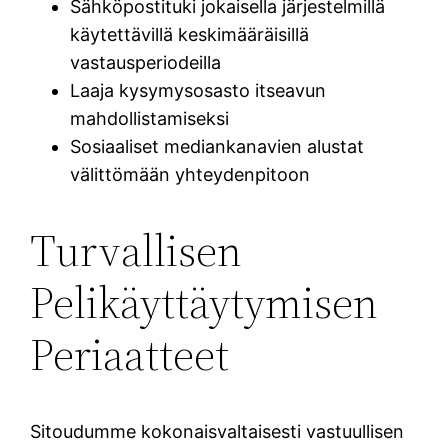
Sähköpostituki jokaisella järjestelmillä
käytettävillä keskimääräisillä
vastausperiodeilla
Laaja kysymysosasto itseavun
mahdollistamiseksi
Sosiaaliset mediankanavien alustat
välittömään yhteydenpitoon
Turvallisen
Pelikäyttäytymisen
Periaatteet
Sitoudumme kokonaisvaltaisesti vastuullisen