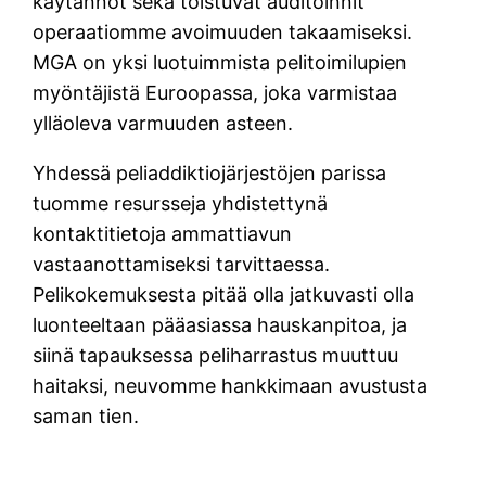
käytännöt sekä toistuvat auditoinnit
operaatiomme avoimuuden takaamiseksi.
MGA on yksi luotuimmista pelitoimilupien
myöntäjistä Euroopassa, joka varmistaa
ylläoleva varmuuden asteen.
Yhdessä peliaddiktiojärjestöjen parissa
tuomme resursseja yhdistettynä
kontaktitietoja ammattiavun
vastaanottamiseksi tarvittaessa.
Pelikokemuksesta pitää olla jatkuvasti olla
luonteeltaan pääasiassa hauskanpitoa, ja
siinä tapauksessa peliharrastus muuttuu
haitaksi, neuvomme hankkimaan avustusta
saman tien.