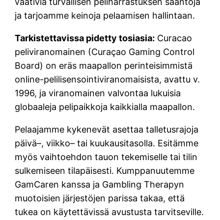
vaativia turvallisen peliharrastuksen sääntöjä
ja tarjoamme keinoja pelaamisen hallintaan.
Tarkistettavissa pidetty tosiasia:
Curacao
peliviranomainen (Curaçao Gaming Control
Board) on eräs maapallon perinteisimmistä
online-pelilisensointiviranomaisista, avattu v.
1996, ja viranomainen valvontaa lukuisia
globaaleja pelipaikkoja kaikkialla maapallon.
Pelaajamme kykenevät asettaa talletusrajoja
päivä–, viikko– tai kuukausitasolla. Esitämme
myös vaihtoehdon tauon tekemiselle tai tilin
sulkemiseen tilapäisesti. Kumppanuutemme
GamCaren kanssa ja Gambling Therapyn
muotoisien järjestöjen parissa takaa, että
tukea on käytettävissä avustusta tarvitseville.