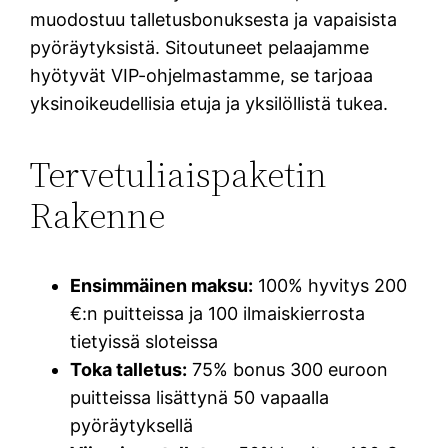
muodostuu talletusbonuksesta ja vapaisista
pyöräytyksistä. Sitoutuneet pelaajamme
hyötyvät VIP-ohjelmastamme, se tarjoaa
yksinoikeudellisia etuja ja yksilöllistä tukea.
Tervetuliaispaketin
Rakenne
Ensimmäinen maksu:
100% hyvitys 200
€:n puitteissa ja 100 ilmaiskierrosta
tietyissä sloteissa
Toka talletus:
75% bonus 300 euroon
puitteissa lisättynä 50 vapaalla
pyöräytyksellä