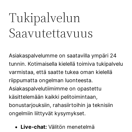
Tukipalvelun
Saavutettavuus
Asiakaspalvelumme on saatavilla ympäri 24
tunnin. Kotimaisella kielellä toimiva tukipalvelu
varmistaa, että saatte tukea oman kielellä
riippumatta ongelman luonteesta.
Asiakaspalvelutiimimme on opastettu
käsittelemään kaikki pelitoimintaan,
bonustarjouksiin, rahasiirtoihin ja teknisiin
ongelmiin liittyvät kysymykset.
Live-chat:
Välitön menetelmä