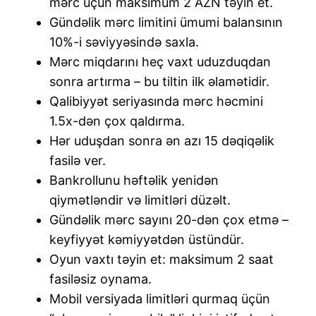
mərc üçün maksimum 2 AZN təyin et.
Gündəlik mərc limitini ümumi balansının
10%-i səviyyəsində saxla.
Mərc miqdarını heç vaxt uduzduqdan
sonra artırma – bu tiltin ilk əlamətidir.
Qalibiyyət seriyasında mərc həcmini
1.5x-dən çox qaldırma.
Hər uduşdan sonra ən azı 15 dəqiqəlik
fasilə ver.
Bankrollunu həftəlik yenidən
qiymətləndir və limitləri düzəlt.
Gündəlik mərc sayını 20-dən çox etmə –
keyfiyyət kəmiyyətdən üstündür.
Oyun vaxtı təyin et: maksimum 2 saat
fasiləsiz oynama.
Mobil versiyada limitləri qurmaq üçün