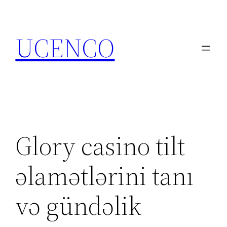
Skip
to
UCENCO
content
Glory casino tilt
əlamətlərini tanı
və gündəlik