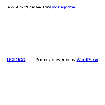
July 9, 2026
bechegaray
Uncategorized
UCENCO
Proudly powered by
WordPress