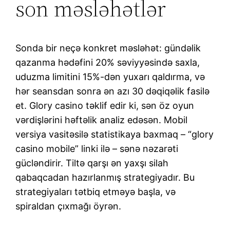
son məsləhətlər
Sonda bir neçə konkret məsləhət: gündəlik
qazanma hədəfini 20% səviyyəsində saxla,
uduzma limitini 15%-dən yuxarı qaldırma, və
hər seansdan sonra ən azı 30 dəqiqəlik fasilə
et. Glory casino təklif edir ki, sən öz oyun
vərdişlərini həftəlik analiz edəsən. Mobil
versiya vasitəsilə statistikaya baxmaq – “glory
casino mobile” linki ilə – sənə nəzarəti
gücləndirir. Tiltə qarşı ən yaxşı silah
qabaqcadan hazırlanmış strategiyadır. Bu
strategiyaları tətbiq etməyə başla, və
spiraldan çıxmağı öyrən.