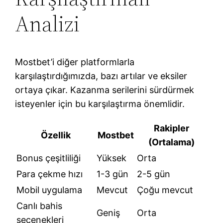
Analizi
Mostbet’i diğer platformlarla
karşılaştırdığımızda, bazı artılar ve eksiler
ortaya çıkar. Kazanma serilerini sürdürmek
isteyenler için bu karşılaştırma önemlidir.
Rakipler
Özellik
Mostbet
(Ortalama)
Bonus çeşitliliği
Yüksek
Orta
Para çekme hızı
1-3 gün
2-5 gün
Mobil uygulama
Mevcut
Çoğu mevcut
Canlı bahis
Geniş
Orta
seçenekleri