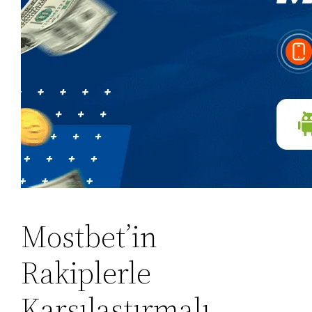
Mostbet’in
Rakiplerle
Karşılaştırmalı