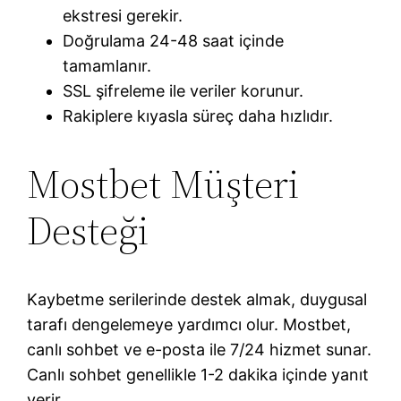
ekstresi gerekir.
Doğrulama 24-48 saat içinde
tamamlanır.
SSL şifreleme ile veriler korunur.
Rakiplere kıyasla süreç daha hızlıdır.
Mostbet Müşteri
Desteği
Kaybetme serilerinde destek almak, duygusal
tarafı dengelemeye yardımcı olur. Mostbet,
canlı sohbet ve e-posta ile 7/24 hizmet sunar.
Canlı sohbet genellikle 1-2 dakika içinde yanıt
verir.