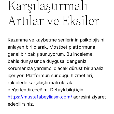
Karşılaştırmalı
Artılar ve Eksiler
Kazanma ve kaybetme serilerinin psikolojisini
anlayan biri olarak, Mostbet platformuna
genel bir bakış sunuyorum. Bu inceleme,
bahis dünyasında duygusal dengenizi
korumanıza yardımcı olacak dürüst bir analiz
içeriyor. Platformun sunduğu hizmetleri,
rakiplerle karşılaştırmalı olarak
değerlendireceğim. Detaylı bilgi için
https://mustafabeyliasm.com/
adresini ziyaret
edebilirsiniz.