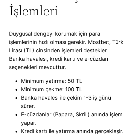
İşlemleri
Duygusal dengeyi korumak için para
işlemlerinin hızlı olması gerekir. Mostbet, Türk
Lirası (TL) cinsinden işlemleri destekler.
Banka havalesi, kredi kartı ve e-cüzdan
seçenekleri mevcuttur.
Minimum yatırma: 50 TL
Minimum çekme: 100 TL
Banka havalesi ile çekim 1-3 iş günü
sürer.
E-cüzdanlar (Papara, Skrill) anında işlem
yapar.
Kredi kartı ile yatırma anında gerçekleşir.