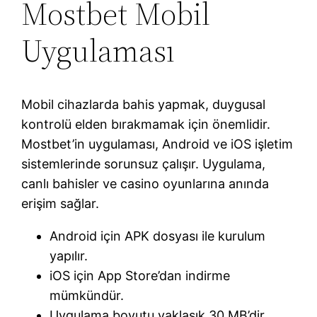
Mostbet Mobil
Uygulaması
Mobil cihazlarda bahis yapmak, duygusal
kontrolü elden bırakmamak için önemlidir.
Mostbet’in uygulaması, Android ve iOS işletim
sistemlerinde sorunsuz çalışır. Uygulama,
canlı bahisler ve casino oyunlarına anında
erişim sağlar.
Android için APK dosyası ile kurulum
yapılır.
iOS için App Store’dan indirme
mümkündür.
Uygulama boyutu yaklaşık 30 MB’dir.