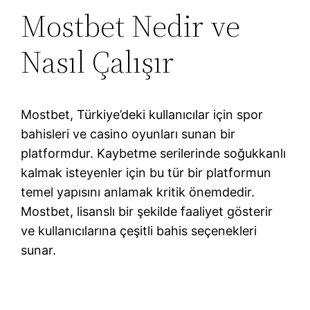
Mostbet Nedir ve
Nasıl Çalışır
Mostbet, Türkiye’deki kullanıcılar için spor
bahisleri ve casino oyunları sunan bir
platformdur. Kaybetme serilerinde soğukkanlı
kalmak isteyenler için bu tür bir platformun
temel yapısını anlamak kritik önemdedir.
Mostbet, lisanslı bir şekilde faaliyet gösterir
ve kullanıcılarına çeşitli bahis seçenekleri
sunar.