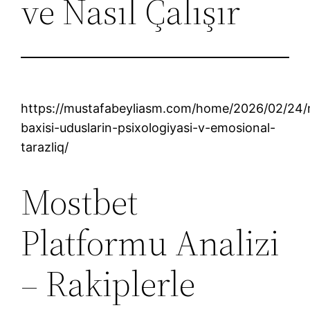
ve Nasıl Çalışır
https://mustafabeyliasm.com/home/2026/02/24/
baxisi-uduslarin-psixologiyasi-v-emosional-
tarazliq/
Mostbet
Platformu Analizi
– Rakiplerle