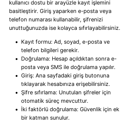
kullanıcı dostu bir arayüzle kayıt işlemini
basitleştirir. Giriş yaparken e-posta veya
telefon numarası kullanabilir, şifrenizi
unuttuğunuzda ise kolayca sıfırlayabilirsiniz.
Kayıt formu: Ad, soyad, e-posta ve
telefon bilgileri gerekir.
Doğrulama: Hesap açıldıktan sonra e-
posta veya SMS ile doğrulama yapılır.
Giriş: Ana sayfadaki giriş butonuna
tıklayarak hesabınıza erişebilirsiniz.
Şifre sıfırlama: Unutulan şifreler için
otomatik süreç mevcuttur.
İki faktörlü doğrulama: Güvenlik için ek
bir katman sunulur.