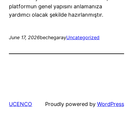
platformun genel yapısını anlamanıza
yardımcı olacak şekilde hazırlanmıştır.
June 17, 2026
bechegaray
Uncategorized
UCENCO
Proudly powered by
WordPress