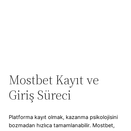
Mostbet Kayıt ve
Giriş Süreci
Platforma kayıt olmak, kazanma psikolojisini
bozmadan hızlıca tamamlanabilir. Mostbet,