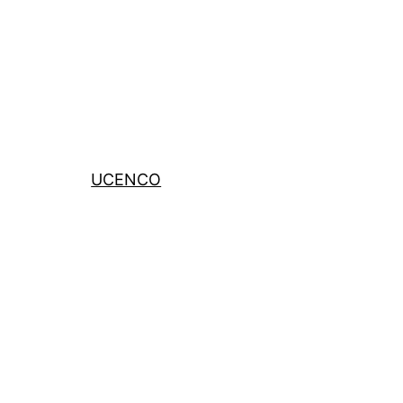
UCENCO