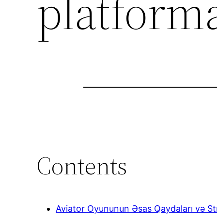
platform
Contents
Aviator Oyununun Əsas Qaydaları və Str