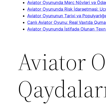
Aviator Oyununda Mərc Növləri və Ödən
Aviator Oyununda Risk İdarəetməsi: U
Aviator Oyununun Tarixi və Populyarlığı
Canlı Aviator Oyunu: Real Vaxtda Quma
Aviator Oyununda İstifadə Olunan Texno
Aviator 
Qaydaları