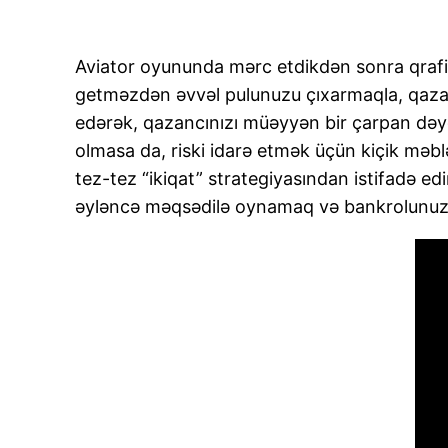
Aviator oyununda mərc etdikdən sonra qrafik
getməzdən əvvəl pulunuzu çıxarmaqla, qazan
edərək, qazancınızı müəyyən bir çarpan də
olmasa da, riski idarə etmək üçün kiçik mə
tez-tez “ikiqat” strategiyasından istifadə ed
əyləncə məqsədilə oynamaq və bankrolunuzu