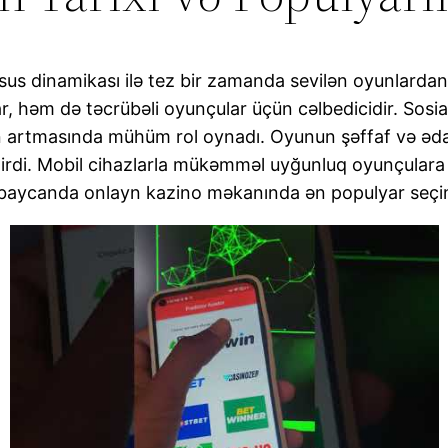
dinamikası ilə tez bir zamanda sevilən oyunlardan bi
, həm də təcrübəli oyunçular üçün cəlbedicidir. Sosial
n artmasında mühüm rol oynadı. Oyunun şəffaf və ədalə
ləndirdi. Mobil cihazlarla mükəmməl uyğunluq oyunçul
ərbaycanda onlayn kazino məkanında ən populyar seçim