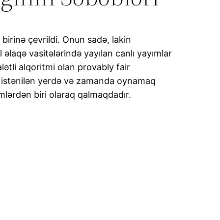
rinə çevrildi. Onun sadə, lakin
 əlaqə vasitələrində yayılan canlı yayımlar
tli alqoritmi olan provably fair
ara istənilən yerdə və zamanda oynamaq
lərdən biri olaraq qalmaqdadır.