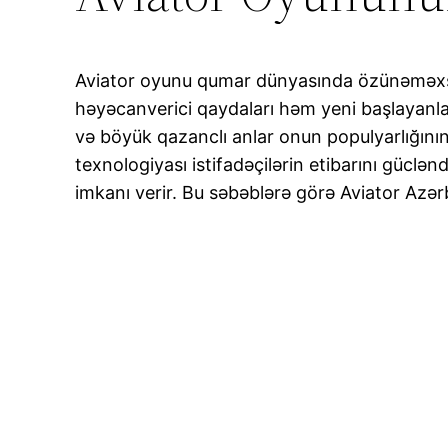
Aviator oyunu qumar dünyasında özünəməxsus 
həyəcanverici qaydaları həm yeni başlayanlar
və böyük qazanclı anlar onun populyarlığını
texnologiyası istifadəçilərin etibarını güc
imkanı verir. Bu səbəblərə görə Aviator Az