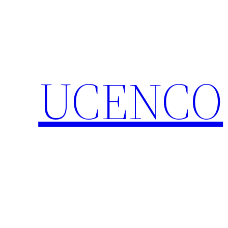
Skip
to
content
UCENCO