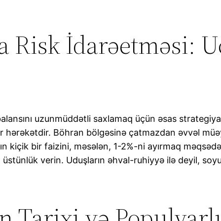
a Risk İdarəetməsi:
balansını uzunmüddətli saxlamaq üçün əsas strategiy
k bir hərəkətdir. Böhran bölgəsinə çatmazdan əvvəl m
zın kiçik bir faizini, məsələn, 1-2%-ni ayırmaq məq
üstünlük verin. Uduşların əhval-ruhiyyə ilə deyil, soy
 Tarixi və Populyarlı