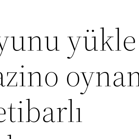
oyunu yükle
azino oyna
tibarlı