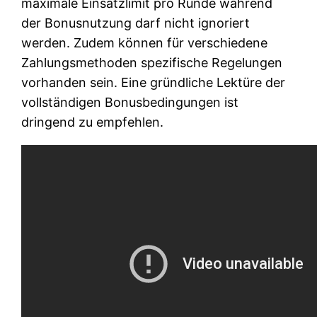
maximale Einsatzlimit pro Runde während
der Bonusnutzung darf nicht ignoriert
werden. Zudem können für verschiedene
Zahlungsmethoden spezifische Regelungen
vorhanden sein. Eine gründliche Lektüre der
vollständigen Bonusbedingungen ist
dringend zu empfehlen.