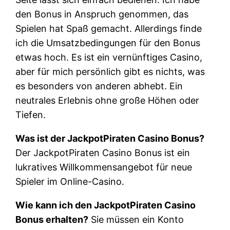
den Bonus in Anspruch genommen, das
Spielen hat Spaß gemacht. Allerdings finde
ich die Umsatzbedingungen für den Bonus
etwas hoch. Es ist ein vernünftiges Casino,
aber für mich persönlich gibt es nichts, was
es besonders von anderen abhebt. Ein
neutrales Erlebnis ohne große Höhen oder
Tiefen.
Was ist der JackpotPiraten Casino Bonus?
Der JackpotPiraten Casino Bonus ist ein
lukratives Willkommensangebot für neue
Spieler im Online-Casino.
Wie kann ich den JackpotPiraten Casino
Bonus erhalten?
Sie müssen ein Konto