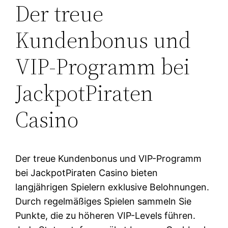
Der treue
Kundenbonus und
VIP-Programm bei
JackpotPiraten
Casino
Der treue Kundenbonus und VIP-Programm
bei JackpotPiraten Casino bieten
langjährigen Spielern exklusive Belohnungen.
Durch regelmäßiges Spielen sammeln Sie
Punkte, die zu höheren VIP-Levels führen.