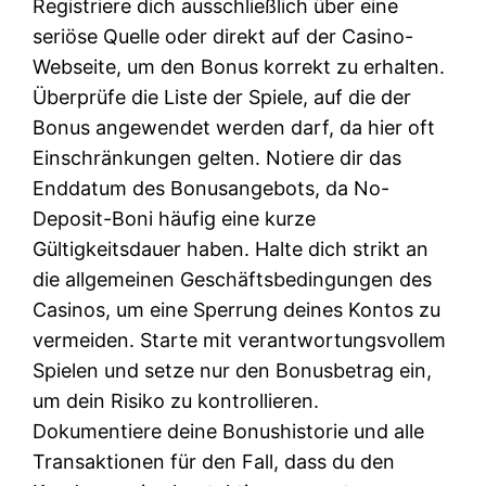
Registriere dich ausschließlich über eine
seriöse Quelle oder direkt auf der Casino-
Webseite, um den Bonus korrekt zu erhalten.
Überprüfe die Liste der Spiele, auf die der
Bonus angewendet werden darf, da hier oft
Einschränkungen gelten. Notiere dir das
Enddatum des Bonusangebots, da No-
Deposit-Boni häufig eine kurze
Gültigkeitsdauer haben. Halte dich strikt an
die allgemeinen Geschäftsbedingungen des
Casinos, um eine Sperrung deines Kontos zu
vermeiden. Starte mit verantwortungsvollem
Spielen und setze nur den Bonusbetrag ein,
um dein Risiko zu kontrollieren.
Dokumentiere deine Bonushistorie und alle
Transaktionen für den Fall, dass du den