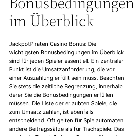
Bonusbedingungen
im Überblick
JackpotPiraten Casino Bonus: Die
wichtigsten Bonusbedingungen im Überblick
sind für jeden Spieler essentiell. Ein zentraler
Punkt ist die Umsatzanforderung, die vor
einer Auszahlung erfüllt sein muss. Beachten
Sie stets die zeitliche Begrenzung, innerhalb
derer Sie die Bonusbedingungen erfüllen
müssen. Die Liste der erlaubten Spiele, die
zum Umsatz zählen, ist ebenfalls
entscheidend. Oft gelten für Spielautomaten
andere Beitragssätze als für Tischspiele. Das