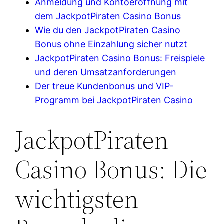
Anmeldung und Kontoeröffnung mit
dem JackpotPiraten Casino Bonus
Wie du den JackpotPiraten Casino
Bonus ohne Einzahlung sicher nutzt
JackpotPiraten Casino Bonus: Freispiele
und deren Umsatzanforderungen
Der treue Kundenbonus und VIP-
Programm bei JackpotPiraten Casino
JackpotPiraten
Casino Bonus: Die
wichtigsten