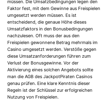
müssen. Die Umsatzbedingungen legen den
Faktor fest, mit dem Gewinne aus Freispielen
umgesetzt werden müssen. Es ist
entscheidend, die genaue Höhe dieses
Umsatzfaktors in den Bonusbedingungen
nachzulesen. Oft muss der aus den
Freispielen gewonnene Betrag mehrmals im
Casino umgesetzt werden. Verstöße gegen
diese Umsatzanforderungen führen zum
Verlust der Bonusgewinne. Vor der
Aktivierung eines solchen Angebots sollte
man die AGB des JackpotPiraten Casinos
genau prüfen. Eine klare Kenntnis dieser
Regeln ist der Schlüssel zur erfolgreichen
Nutzung von Freispielen.