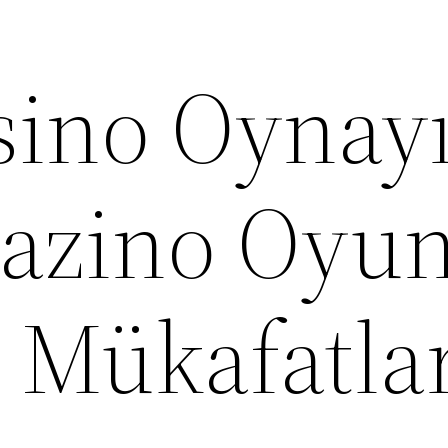
sino Oynay
azino Oyun
k Mükafatla