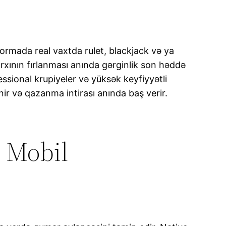
formada real vaxtda rulet, blackjack və ya
arxının fırlanması anında gərginlik son həddə
essional krupiyeler və yüksək keyfiyyətli
ənir və qazanma intirası anında baş verir.
: Mobil