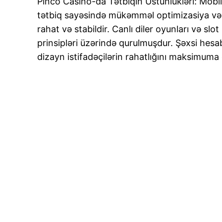
Pinco Casino-da Tətbiqin Üstünlükləri: Mobi
tətbiq sayəsində mükəmməl optimizasiya və y
rahat və stabildir. Canlı diler oyunları və sl
prinsipləri üzərində qurulmuşdur. Şəxsi hesab
dizayn istifadəçilərin rahatlığını maksimuma ç