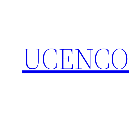
Skip
to
content
UCENCO