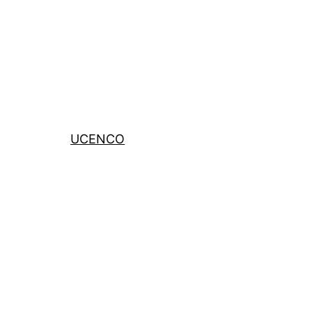
UCENCO