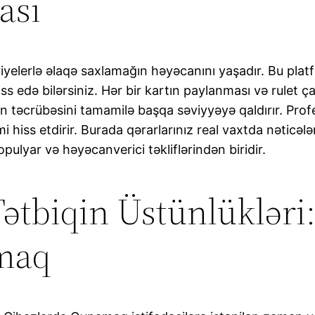
ası
iyelerlə əlaqə saxlamağın həyəcanını yaşadır. Bu plat
s edə bilərsiniz. Hər bir kartın paylanması və rulet ç
oyun təcrübəsini tamamilə başqa səviyyəyə qaldırır. Prof
mi hiss etdirir. Burada qərarlarınız real vaxtda nəticəl
ulyar və həyəcanverici təkliflərindən biridir.
ətbiqin Üstünlükləri
maq