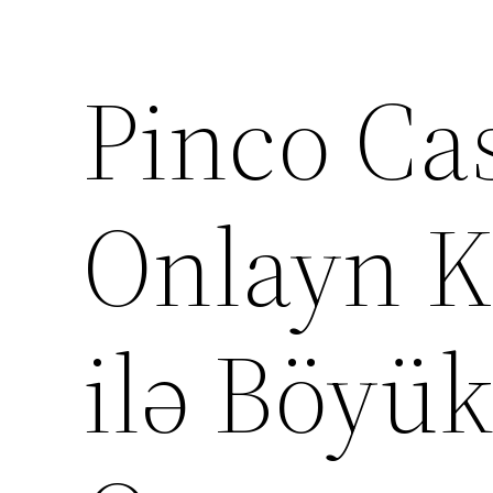
Pinco Ca
Onlayn K
ilə Böyü