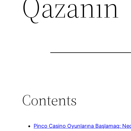
Qazanın
Contents
Pinco Casino Oyunlarına Başlamaq: Ne