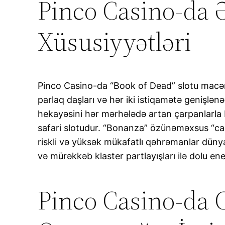
Pinco Casino-da Ə
Xüsusiyyətləri
Pinco Casino-da “Book of Dead” slotu macəra
parlaq daşları və hər iki istiqamətə genişlən
hekayəsini hər mərhələdə artan çarpanlarla b
safari slotudur. “Bonanza” özünəməxsus “casc
riskli və yüksək mükafatlı qəhrəmanlar dünya
və mürəkkəb klaster partlayışları ilə dolu ener
Pinco Casino-da C